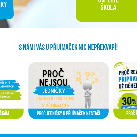
on-line
škola
S námi Vás u přijímaček nic nepřekvapí!
ačkám
Proč jedničky u přijímaček nestačí
PROČ 