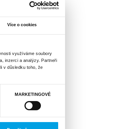
Nabízíme přípravné
Více o cookies
tů a také zkoušky
ají sebejistotu bez
 kurzy a možnost
ěvnosti využíváme soubory
, inzerci a analýzy. Partneři
li v důsledku toho, že
KOLIK DESÍTEK
ŠENÝCH LEKTORŮ
MARKETINGOVÉ