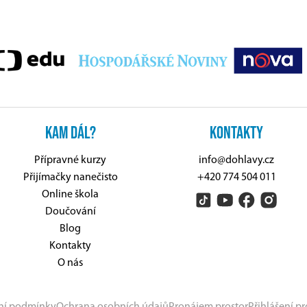
KAM DÁL?
KONTAKTY
Přípravné kurzy
info@dohlavy.cz
Přijímačky nanečisto
+420 774 504 011
Online škola
Doučování
Blog
Kontakty
O nás
ní podmínky
Ochrana osobních údajů
Pronájem prostor
Přihlášení pr