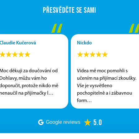
Přesvědčte se sami
“
Claudie Kučerová
Nickdo
Moc děkuji za doučování od
Videa mě moc pomohli s
Dohlavy, můžu vám ho
učením na přijímací zkoušky.
doporučit, protože nikdo mě
Vše je vysvětleno
nenaučil na přijímačky l…
pochopitelně a i zábavnou
form…
5.0
Google reviews