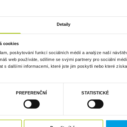
kladních škol s učením i přípravou na přijímací zkoušky Cermat. 
Detaily
čky, individuální doučování z matematiky, češtiny i dalších předmě
rmat testům nanečisto si žáci vyzkouší, jak zkoušky probíhají, a získ
su. Vedle prezenčních kurzů a testů nabízíme také online přípravné
á cookies
vyzkoušet si online přijímačky nanečisto.
klam, poskytování funkcí sociálních médií a analýze naší návšt
 náš web používáte, sdílíme se svými partnery pro sociální média
 s dalšími informacemi, které jste jim poskytli nebo které získa
ET
INDIVIDUÁLNÍ
NEJEFEKTIVNĚJŠÍ
NĚ
PŘÍSTUP
VYUČOVACÍ METODY
ZKU
PREFERENČNÍ
STATISTICKÉ
Z našeho Instagramu