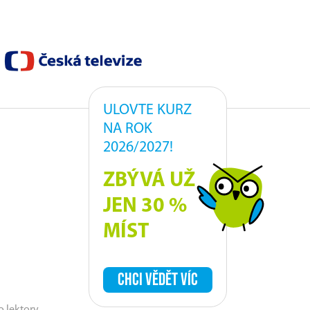
ULOVTE KURZ
NA ROK
2026/2027!
ZBÝVÁ UŽ
JEN 30 %
MÍST
CHCI VĚDĚT VÍC
o lektory