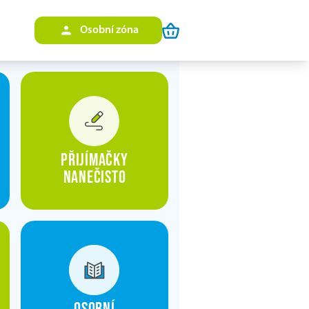
Osobní zóna
Přijímačky
nanečisto