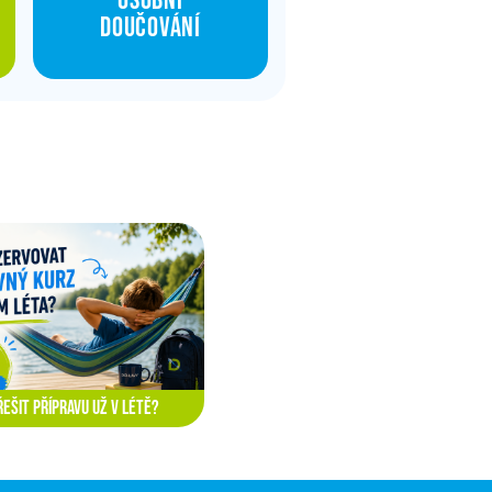
osobní
doučování
ŘEŠIT PŘÍPRAVU UŽ V LÉTĚ?