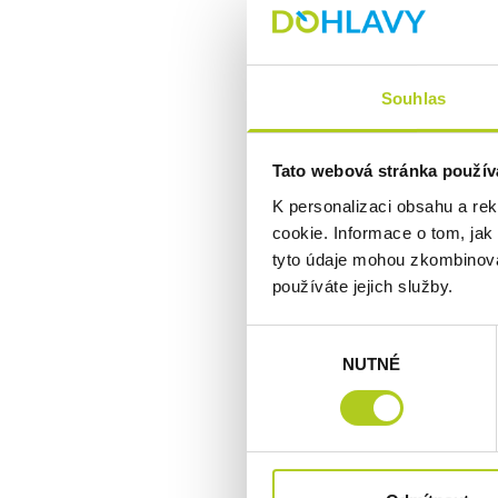
Pomáháme žákům zá
kurzy na přijíma
Souhlas
nanečisto. Díky Ce
zbytečného stre
Tato webová stránka použív
K personalizaci obsahu a re
cookie. Informace o tom, jak
tyto údaje mohou zkombinovat
používáte jejich služby.
VÍCE NEŽ 10 L
Výběr
ZKUŠENOSTÍ
NUTNÉ
souhlasu