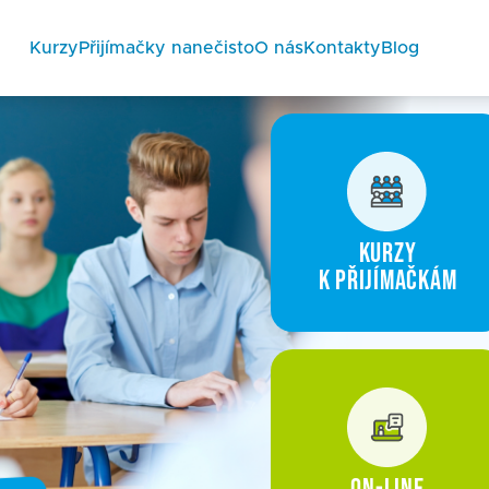
Kurzy
Přijímačky nanečisto
O nás
Kontakty
Blog
Kurzy
k přijímačkám