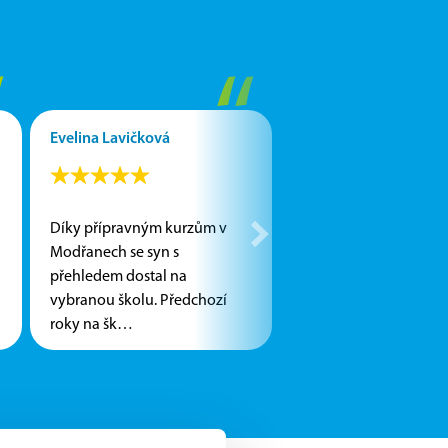
“
“
Evelina Lavičková
Adriana Kuželová
Díky přípravným kurzům v
Dohlavy všem na 100
Modřanech se syn s
doporučuji, díky nim 
přehledem dostal na
dostala na střední škol
vybranou školu. Předchozí
kterou jsem chtěla ze
roky na šk…